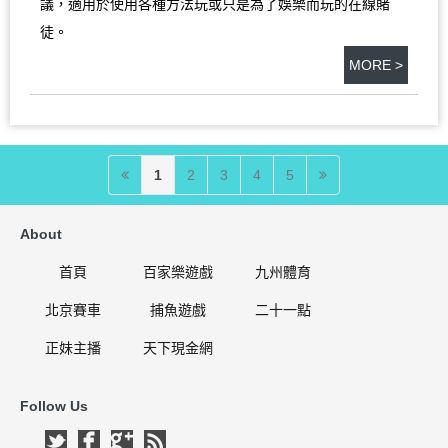
議，適用於使用各種方法玩或只是為了娛樂而玩的在線賭
徒。
MORE >
1
2
3
4
5
About
首頁
百家樂遊戲
九州體育
北京賽車
捕魚遊戲
二十一點
正妹主播
天下現金網
Follow Us