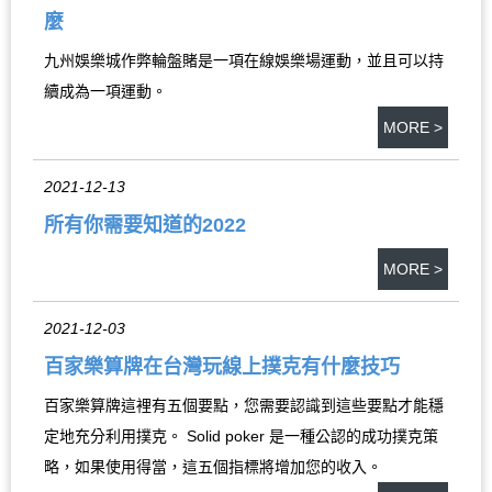
麼
九州娛樂城作弊輪盤賭是一項在線娛樂場運動，並且可以持
續成為一項運動。
MORE >
2021-12-13
所有你需要知道的2022
MORE >
2021-12-03
百家樂算牌在台灣玩線上撲克有什麼技巧
百家樂算牌這裡有五個要點，您需要認識到這些要點才能穩
定地充分利用撲克。 Solid poker 是一種公認的成功撲克策
略，如果使用得當，這五個指標將增加您的收入。