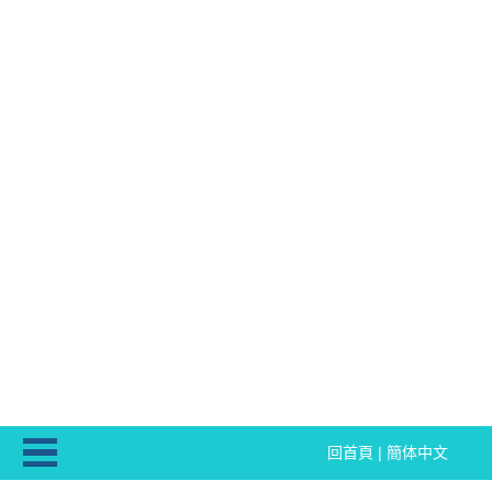
回首頁
|
簡体中文