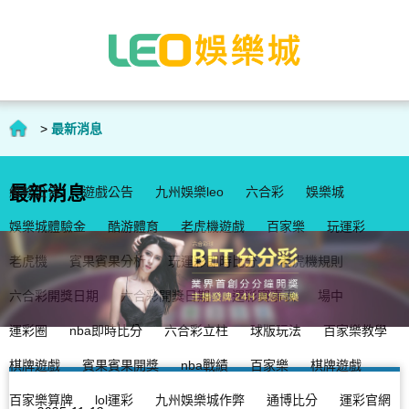
>
最新消息
最新消息
維修公告
遊戲公告
九州娛樂leo
六合彩
娛樂城
娛樂城體驗金
酷游體育
老虎機遊戲
百家樂
玩運彩
老虎機
賓果賓果分析
玩運彩即時比分
老虎機規則
六合彩開獎日期
六合彩開獎日期
運彩賽事表
場中
運彩圈
nba即時比分
六合彩立柱
球版玩法
百家樂教學
棋牌遊戲
賓果賓果開獎
nba戰績
百家樂
棋牌遊戲
百家樂算牌
lol運彩
九州娛樂城作弊
通博比分
運彩官網