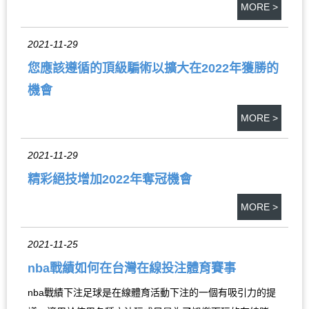
MORE >
2021-11-29
您應該遵循的頂級騙術以擴大在2022年獲勝的
機會
MORE >
2021-11-29
精彩絕技增加2022年奪冠機會
MORE >
2021-11-25
nba戰績如何在台灣在線投注體育賽事
nba戰績下注足球是在線體育活動下注的一個有吸引力的提