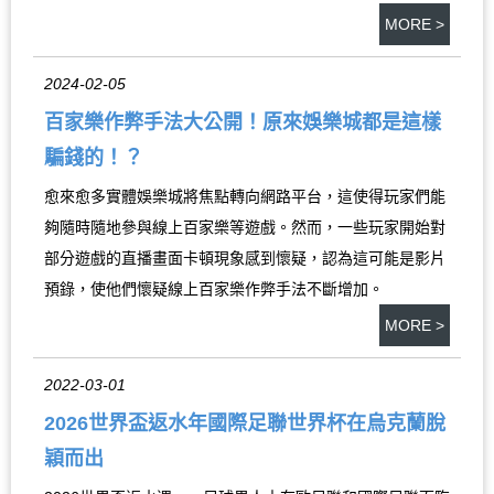
MORE >
2024-02-05
百家樂作弊手法大公開！原來娛樂城都是這樣
騙錢的！？
愈來愈多實體娛樂城將焦點轉向網路平台，這使得玩家們能
夠隨時隨地參與線上百家樂等遊戲。然而，一些玩家開始對
部分遊戲的直播畫面卡頓現象感到懷疑，認為這可能是影片
預錄，使他們懷疑線上百家樂作弊手法不斷增加。
MORE >
2022-03-01
2026世界盃返水年國際足聯世界杯在烏克蘭脫
穎而出