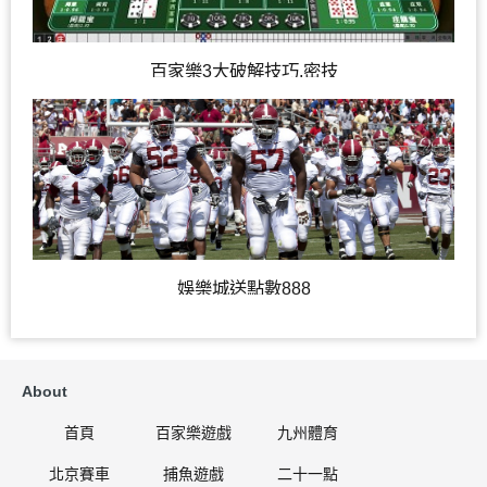
百家樂3大破解技巧,密技
娛樂城送點數888
About
首頁
百家樂遊戲
九州體育
北京賽車
捕魚遊戲
二十一點