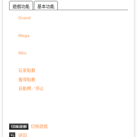
遊戲功能
基本功能
：顯示目前所有老虎機類型遊戲累積的Grand
•
Grand
Jackpot總量。
：顯示目前所有老虎機類型遊戲累積的Mega
•
Mega
Jackpot總量。
：顯示目前所有老虎機類型遊戲累積的Mini Jackpot總
•
Mini
量。
：顯示玩家目前的點數。
•
玩家點數
：顯示玩家在每局獲得之點數。
•
獲得點數
：可設定自動轉50/100/500/∞轉，系統每次
•
自動轉／停止
運轉都會自動消耗目前設定的下注點數。
當運轉途中「自動轉」按鈕會切換成「停止」按鈕，玩家
可在任意時間停止運轉。
：按下後，可切換至其他遊戲。
切換遊戲
：按下後，返回大廳，重新選擇機台。
返回