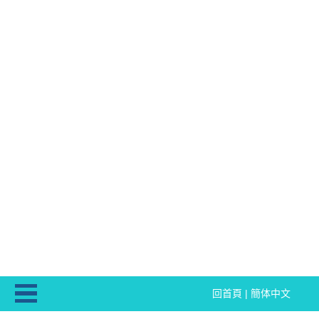
回首頁
|
簡体中文