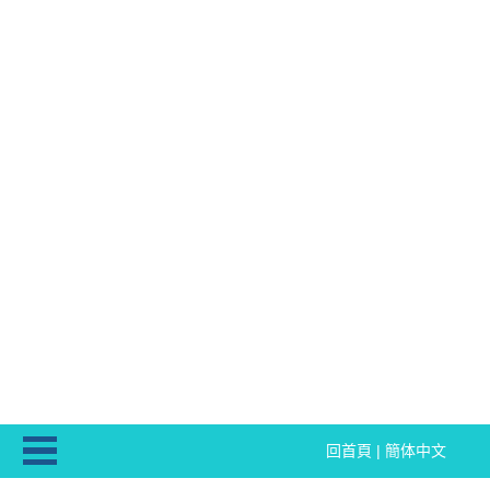
回首頁
|
簡体中文